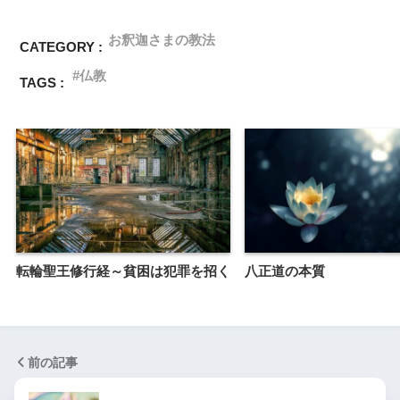
お釈迦さまの教法
CATEGORY :
仏教
TAGS :
転輪聖王修行経～貧困は犯罪を招く
八正道の本質
前の記事