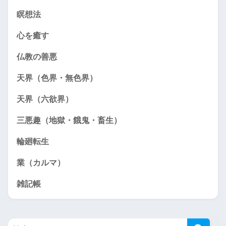
瞑想法
心を癒す
仏教の善悪
天界（色界・無色界）
天界（六欲界）
三悪趣（地獄・餓鬼・畜生）
輪廻転生
業（カルマ）
雑記帳