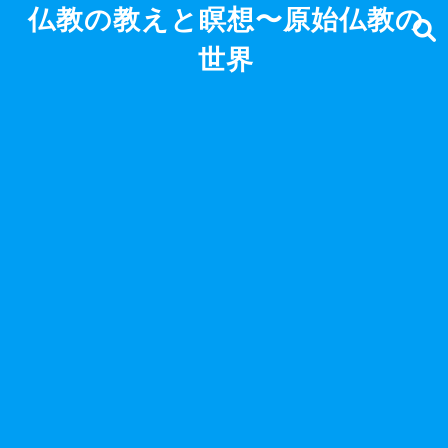
仏教の教えと瞑想〜原始仏教の
世界