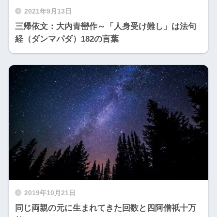
2021年9月13日
三帰依文：大内青巒作～「人身受け難し」は法句
経（ダンマパダ）182の言葉
2019年10月21日
同じ両親の元に生まれてきた回数と四阿僧祇十万