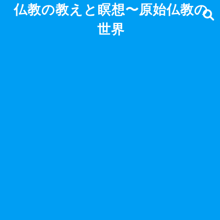
仏教の教えと瞑想〜原始仏教の
世界