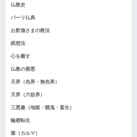
仏教史
パーリ仏典
お釈迦さまの教法
瞑想法
心を癒す
仏教の善悪
天界（色界・無色界）
天界（六欲界）
三悪趣（地獄・餓鬼・畜生）
輪廻転生
業（カルマ）