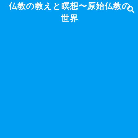
仏教の教えと瞑想〜原始仏教の
世界