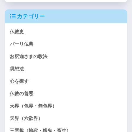
カテゴリー
仏教史
パーリ仏典
お釈迦さまの教法
瞑想法
心を癒す
仏教の善悪
天界（色界・無色界）
天界（六欲界）
三悪趣（地獄・餓鬼・畜生）