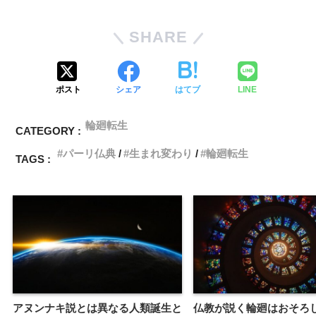
SHARE
ポスト
シェア
はてブ
LINE
輪廻転生
CATEGORY :
パーリ仏典
生まれ変わり
輪廻転生
TAGS :
アヌンナキ説とは異なる人類誕生と
仏教が説く輪廻はおそろ