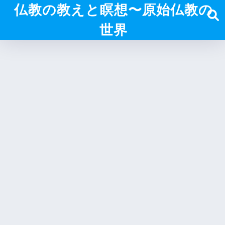
仏教の教えと瞑想〜原始仏教の
世界