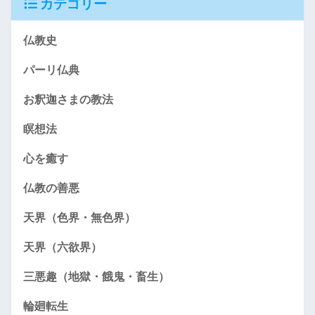
カテゴリー
仏教史
パーリ仏典
お釈迦さまの教法
瞑想法
心を癒す
仏教の善悪
天界（色界・無色界）
天界（六欲界）
三悪趣（地獄・餓鬼・畜生）
輪廻転生