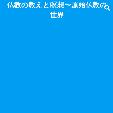
仏教の教えと瞑想〜原始仏教の
世界