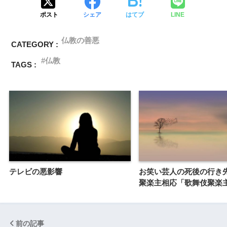
ポスト
シェア
はてブ
LINE
仏教の善悪
CATEGORY :
仏教
TAGS :
テレビの悪影響
お笑い芸人の死後の行き
聚楽主相応「歌舞伎聚楽
前の記事