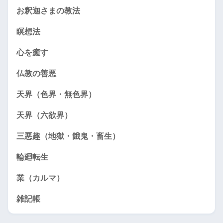
お釈迦さまの教法
瞑想法
心を癒す
仏教の善悪
天界（色界・無色界）
天界（六欲界）
三悪趣（地獄・餓鬼・畜生）
輪廻転生
業（カルマ）
雑記帳