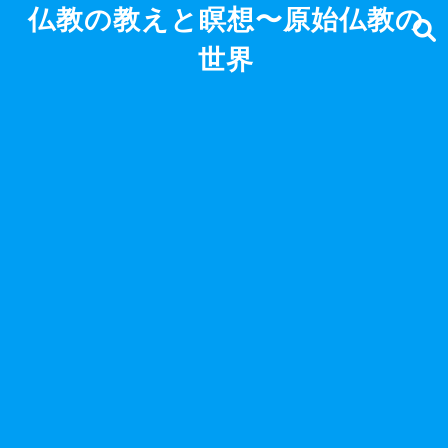
仏教の教えと瞑想〜原始仏教の
世界