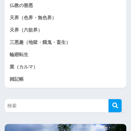
仏教の善悪
天界（色界・無色界）
天界（六欲界）
三悪趣（地獄・餓鬼・畜生）
輪廻転生
業（カルマ）
雑記帳