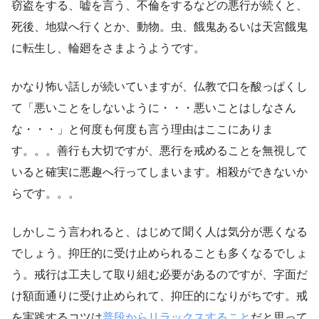
窃盗をする、嘘を言う、不倫をするなどの悪行が続くと、
死後、地獄へ行くとか、動物。虫、餓鬼あるいは天宮餓鬼
に転生し、輪廻をさまようようです。
かなり怖い話しが続いていますが、仏教で口を酸っぱくし
て「悪いことをしないように・・・悪いことはしなさん
な・・・」と何度も何度も言う理由はここにありま
す。。。善行も大切ですが、悪行を戒めることを無視して
いると確実に悪趣へ行ってしまいます。相殺ができないか
らです。。。
しかしこう言われると、はじめて聞く人は気分が悪くなる
でしょう。抑圧的に受け止められることも多くなるでしょ
う。戒行は工夫して取り組む必要があるのですが、字面だ
け額面通りに受け止められて、抑圧的になりがちです。戒
を実践するコツは
普段からリラックスすること
だと思って