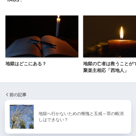
地獄はどこにある？
地獄の亡者は救うことが
聚楽主相応「西地人」
前の記事
地獄へ行かないための慚愧と五戒～罪の帳消
しはできない？