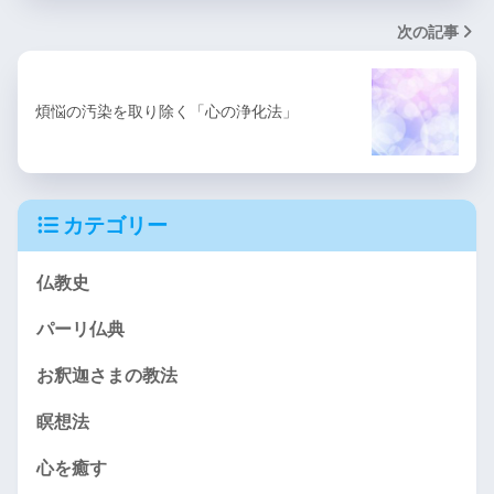
次の記事
煩悩の汚染を取り除く「心の浄化法」
カテゴリー
仏教史
パーリ仏典
お釈迦さまの教法
瞑想法
心を癒す